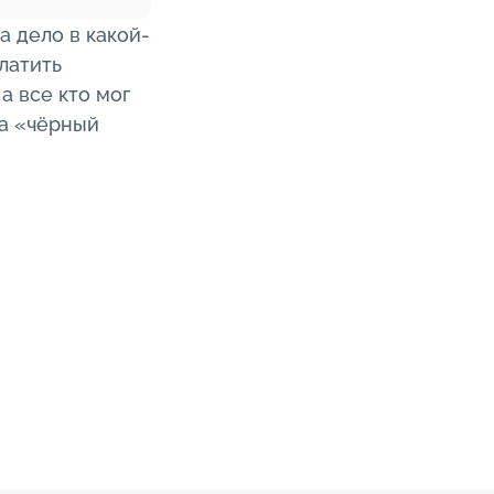
 дело в какой-
латить
а все кто мог
на «чёрный